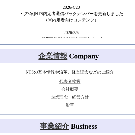
2026/4/20
・[27卒]NTS内定者通信バックナンバーを更新しました
（※内定者向けコンテンツ）
2026/3/6
・[27卒]説明会動画を更新しました
・[26卒]NTS内定者通信バックナンバーを更新しました
（※内定者向けコンテンツ）
企業情報
Company
2026/1/15
・[26卒]NTS内定者通信バックナンバーを更新しました
NTSの基本情報や沿革、経営理念などのご紹介
（※内定者向けコンテンツ）
代表者挨拶
会社概要
2026/1/5
新年あけましておめでとうございます。
企業理念・経営方針
旧年中は格別なご高配を賜り、
沿革
まことに有難く厚く御礼申し上げます。
本年もより一層のご支援を賜りますよう、
心よりお願い申し上げます。
事業紹介
Business
2025/12/26