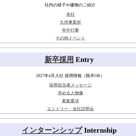
・[26卒]NTS内定者通信バックナンバーを更新しました
社内の様子や建物のご紹介
（※内定者向けコンテンツ）
本社
九州事業所
2025/7/23
・夏季(5日間)インターシップ参加受付を7/31(木)まで延長しました
年中行事
その他イベント
2025/7/9
・[26卒]NTS内定者通信バックナンバーを更新しました
（※内定者向けコンテンツ）
新卒採用
Entry
2025/6/10
・夏季(5日間)インターシップ参加受付を開始しました
2027年4月入社 採用情報（既卒OK）
採用担当者メッセージ
2025/6/2
・[26卒]NTS内定者通信バックナンバーを更新しました
求める人物像
（※内定者向けコンテンツ）
募集要項
エントリー・会社説明会
2025/4/21
・[26卒]学内・大学限定イベント情報を更新しました
・[27卒]夏季(5日間)インターシップ情報を公開しました
インターンシップ
Internship
・[全学年]業界・企業研究セミナー情報を掲載しました