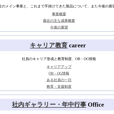
今年も一年ありがとうございました。
社のメイン事業と、これまで手掛けてきた製品について、また今後の展
株式会社日本トータル・システムでは年末年始休暇のため
事業概要
下記日程を休業させていただきます。
ご迷惑をお掛けいたしますが、
最近の主な成果概要
何卒ご了承いただきますようお願い申し上げます。
今後の展望
2025年12月27日(土)～2026年1月4日(日)
1月5日(月)より、通常営業を開始いたします。
キャリア教育
career
2025/11/19
・[26卒]R7年度内定式実施報告を掲載しました
・[26卒]NTS内定者通信バックナンバーを更新しました
社員のキャリア形成と教育制度、OB・OG情報
（※内定者向けコンテンツ）
キャリアアップ
OB・OG情報
2025/9/25
・[27卒ほか]27卒の募集を開始しました
ある社員の一日
・[27卒ほか]夏季(5日間)インターシップ実施報告を掲載しました
教育・支援制度
・[26卒]NTS内定者通信バックナンバーを更新しました
（※内定者向けコンテンツ）
社内ギャラリー・年中行事
Office
2025/8/7
・夏季(5日間)インターシップ参加受付を終了しました