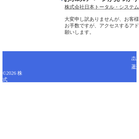
株式会社日本トータル・システム
大変申し訳ありませんが、お客
お手数ですが、アクセスするアド
願いします。
ホ
著
©
2026
株
式
会
社
日
本
ト
ー
タ
ル・
シ