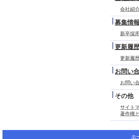
会社紹
募集情
新卒採
更新履
更新履
お問い
お問い
その他
サイト
著作権
ホ