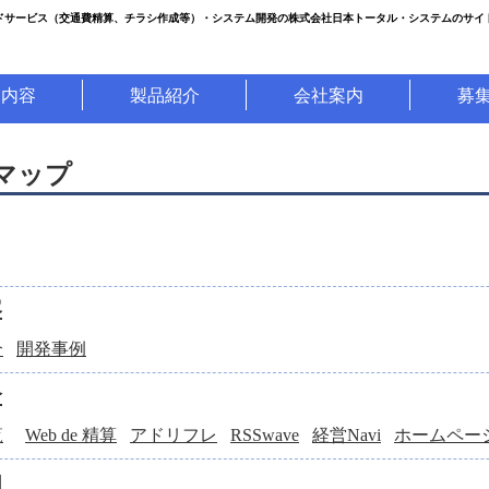
ドサービス（
交通費精算、チラシ作成
等）・システム開発の株式会社日本トータル・システムのサイ
業内容
製品紹介
会社案内
募
マップ
容
介
開発事例
介
覧
Web de 精算
アドリフレ
RSSwave
経営Navi
ホームペー
内