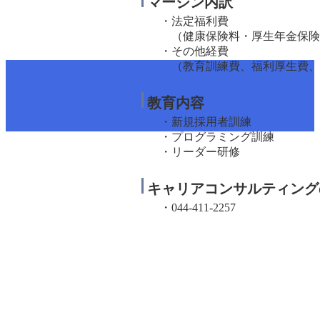
マージン内訳
・法定福利費
（健康保険料・厚生年金保険料
・その他経費
（教育訓練費、福利厚生費、有
教育内容
・新規採用者訓練
・プログラミング訓練
・リーダー研修
キャリアコンサルティング
・044-411-2257
ホ
お
ス
テ
ム