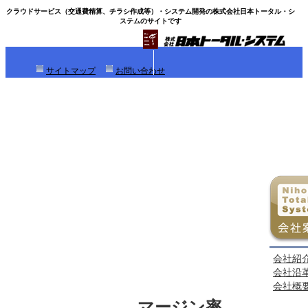
クラウドサービス（
交通費精算、チラシ作成
等）・システム開発の株式会社日本トータル・シ
ステムのサイトです
サイトマップ
お問い合わせ
ホーム
事業内容
製品紹介
会社案内
募集情報
更新履歴
会社紹
会社沿
会社概
マージン率